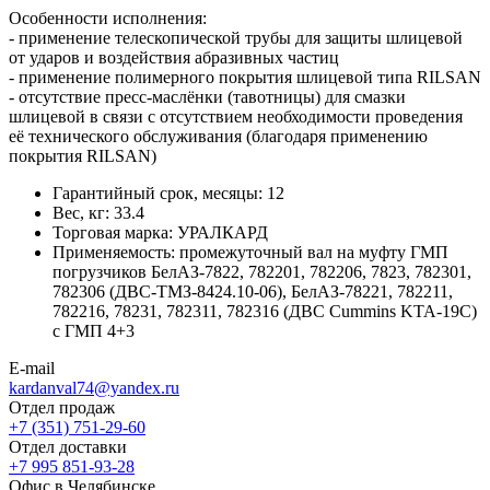
Особенности исполнения:
- применение телескопической трубы для защиты шлицевой
от ударов и воздействия абразивных частиц
- применение полимерного покрытия шлицевой типа RILSAN
- отсутствие пресс-маслёнки (тавотницы) для смазки
шлицевой в связи с отсутствием необходимости проведения
её технического обслуживания (благодаря применению
покрытия RILSAN)
Гарантийный срок, месяцы:
12
Вес, кг:
33.4
Торговая марка:
УРАЛКАРД
Применяемость:
промежуточный вал на муфту ГМП
погрузчиков БелАЗ-7822, 782201, 782206, 7823, 782301,
782306 (ДВС-ТМЗ-8424.10-06), БелАЗ-78221, 782211,
782216, 78231, 782311, 782316 (ДВС Cummins KTA-19C)
с ГМП 4+3
E-mail
kardanval74@yandex.ru
Отдел продаж
+7 (351) 751-29-60
Отдел доставки
+7 995 851-93-28
Офис в Челябинске