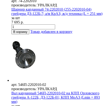
арт. 74-2202010
производитель: УРАЛКАРД
Шарнир карданный 74-2202010 (255-2202010-04)
грейдера ДЗ-122Б-7; а/м КрАЗ; ж/д техника (L = 251 мм)
за шт
7 695 р.
Товар добавлен в корзину
В корзину
арт. 546П-2202010-02
производитель: УРАЛКАРД
Вал карданный 546П-2202010-02 на КПП Орловского
грейдера А-122Б, ДЗ-122Б-01; КПП МоАЗ (Lmin = 893
мм)
за шт