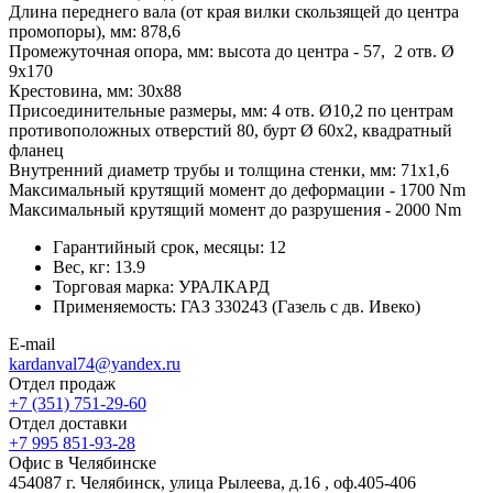
Длина переднего вала (от края вилки скользящей до центра
промопоры), мм: 878,6
Промежуточная опора, мм: высота до центра - 57, 2 отв. Ø
9х170
Крестовина, мм: 30х88
Присоединительные размеры, мм: 4 отв. Ø10,2 по центрам
противоположных отверстий 80, бурт Ø 60х2, квадратный
фланец
Внутренний диаметр трубы и толщина стенки, мм: 71х1,6
Максимальный крутящий момент до деформации - 1700 Nm
Максимальный крутящий момент до разрушения - 2000 Nm
Гарантийный срок, месяцы:
12
Вес, кг:
13.9
Торговая марка:
УРАЛКАРД
Применяемость:
ГАЗ 330243 (Газель с дв. Ивеко)
E-mail
kardanval74@yandex.ru
Отдел продаж
+7 (351) 751-29-60
Отдел доставки
+7 995 851-93-28
Офис в Челябинске
454087 г. Челябинск, улица Рылеева, д.16 , оф.405-406