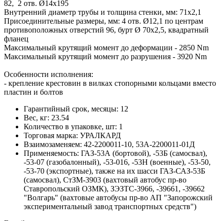
82, 2 отв. Ø14х195
Внутренний диаметр трубы и толщина стенки, мм: 71х2,1
Присоединительные размеры, мм: 4 отв. Ø12,1 по центрам
противоположных отверстий 96, бурт Ø 70х2,5, квадратный
фланец
Максимальный крутящий момент до деформации - 2850 Nm
Максимальный крутящий момент до разрушения - 3920 Nm
Особенности исполнения:
- крепление крестовин в вилках стопорными кольцами вместо
пластин и болтов
Гарантийный срок, месяцы:
12
Вес, кг:
23.54
Количество в упаковке, шт:
1
Торговая марка:
УРАЛКАРД
Взаимозаменяем:
42-2200011-10, 53А-2200011-01Д
Применяемость:
ГАЗ-53А (бортовой), -53Б (самосвал),
-53-07 (газобалонный), -53-016, -53Н (военные), -53-50,
-53-70 (экспортные), также на их шасси ГАЗ-САЗ-53Б
(самосвал), СтЗМ-3903 (вахтовый автобус пр-во
Ставропольский ОЗМК), ЗЭЗТС-3966, -39661, -39662
"Волгарь" (вахтовые автобусы пр-во АП "Запорожский
экспериментальный завод транспортных средств")