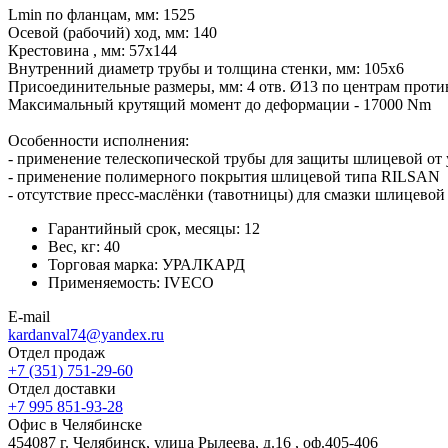
Lmin по фланцам, мм: 1525
Осевой (рабочий) ход, мм: 140
Крестовина , мм: 57х144
Внутренний диаметр трубы и толщина стенки, мм: 105х6
Присоединительные размеры, мм: 4 отв. Ø13 по центрам прот
Максимальный крутящий момент до деформации - 17000 Nm
Особенности исполнения:
- применение телескопической трубы для защиты шлицевой от 
- применение полимерного покрытия шлицевой типа RILSAN
- отсутствие пресс-маслёнки (тавотницы) для смазки шлицево
Гарантийный срок, месяцы:
12
Вес, кг:
40
Торговая марка:
УРАЛКАРД
Применяемость:
IVECO
E-mail
kardanval74@yandex.ru
Отдел продаж
+7 (351) 751-29-60
Отдел доставки
+7 995 851-93-28
Офис в Челябинске
454087 г. Челябинск, улица Рылеева, д.16 , оф.405-406