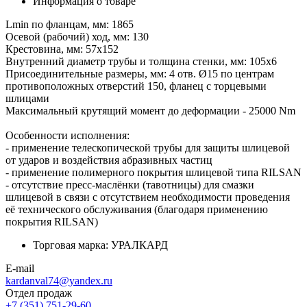
Информация о товаре
Lmin по фланцам, мм: 1865
Осевой (рабочий) ход, мм: 130
Крестовина, мм: 57х152
Внутренний диаметр трубы и толщина стенки, мм: 105х6
Присоединительные размеры, мм: 4 отв. Ø15 по центрам
противоположных отверстий 150, фланец с торцевыми
шлицами
Максимальный крутящий момент до деформации - 25000 Nm
Особенности исполнения:
- применение телескопической трубы для защиты шлицевой
от ударов и воздействия абразивных частиц
- применение полимерного покрытия шлицевой типа RILSAN
- отсутствие пресс-маслёнки (тавотницы) для смазки
шлицевой в связи с отсутствием необходимости проведения
её технического обслуживания (благодаря применению
покрытия RILSAN)
Торговая марка:
УРАЛКАРД
E-mail
kardanval74@yandex.ru
Отдел продаж
+7 (351) 751-29-60