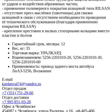
от ударов и воздействия абразивных частиц
- применение полимерного покрытия шлицевой типа RILSAN
- отсутствие пресс-маслёнки (тавотницы) для смазки
шлицевой в связи с отсутствием необходимости проведения
её технического обслуживания (благодаря применению
покрытия RILSAN)
- крепление крестовин в вилках стопорными кольцами вместо
пластин и болтов
Гарантийный срок, месяцы:
12
Вес, кг:
35
Торговая марка:
УРАЛКАРД
Взаимозаменяем:
5256-2201010-20, 5256-2201010-30,
5256-2201010-60
Применяемость:
привод заднего моста автобуса
ЛиАЗ-5256, Волжанин
E-mail
kardanval74@yandex.ru
Отдел продаж
+7 (351) 751-29-60
Отдел доставки
+7 995 851-93-28
Офис в Челябинске
454087 г. Челябинск, улица Рылеева, д.16 , оф.405-406