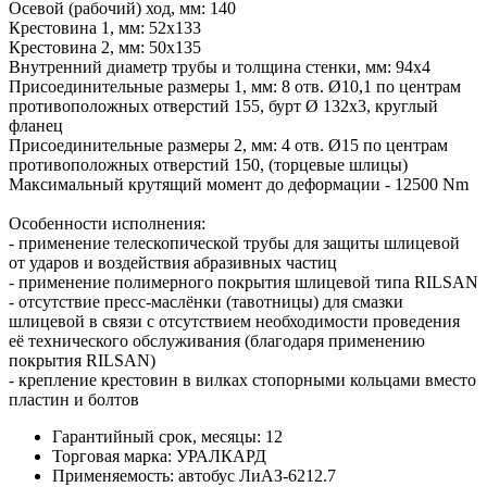
Осевой (рабочий) ход, мм: 140
Крестовина 1, мм: 52х133
Крестовина 2, мм: 50х135
Внутренний диаметр трубы и толщина стенки, мм: 94х4
Присоединительные размеры 1, мм: 8 отв. Ø10,1 по центрам
противоположных отверстий 155, бурт Ø 132х3, круглый
фланец
Присоединительные размеры 2, мм: 4 отв. Ø15 по центрам
противоположных отверстий 150, (торцевые шлицы)
Максимальный крутящий момент до деформации - 12500 Nm
Особенности исполнения:
- применение телескопической трубы для защиты шлицевой
от ударов и воздействия абразивных частиц
- применение полимерного покрытия шлицевой типа RILSAN
- отсутствие пресс-маслёнки (тавотницы) для смазки
шлицевой в связи с отсутствием необходимости проведения
её технического обслуживания (благодаря применению
покрытия RILSAN)
- крепление крестовин в вилках стопорными кольцами вместо
пластин и болтов
Гарантийный срок, месяцы:
12
Торговая марка:
УРАЛКАРД
Применяемость:
автобус ЛиАЗ-6212.7