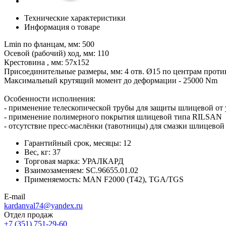
Технические характеристики
Информация о товаре
Lmin по фланцам, мм: 500
Осевой (рабочий) ход, мм: 110
Крестовина , мм: 57х152
Присоединительные размеры, мм: 4 отв. Ø15 по центрам прот
Максимальный крутящий момент до деформации - 25000 Nm
Особенности исполнения:
- применение телескопической трубы для защиты шлицевой от 
- применение полимерного покрытия шлицевой типа RILSAN
- отсутствие пресс-маслёнки (тавотницы) для смазки шлицево
Гарантийный срок, месяцы:
12
Вес, кг:
37
Торговая марка:
УРАЛКАРД
Взаимозаменяем:
SC.96655.01.02
Применяемость:
MAN F2000 (T42), TGA/TGS
E-mail
kardanval74@yandex.ru
Отдел продаж
+7 (351) 751-29-60