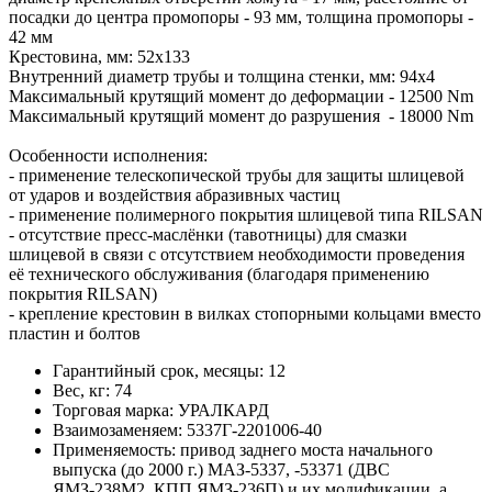
посадки до центра промопоры - 93 мм, толщина промопоры -
42 мм
Крестовина, мм: 52х133
Внутренний диаметр трубы и толщина стенки, мм: 94х4
Максимальный крутящий момент до деформации - 12500 Nm
Максимальный крутящий момент до разрушения - 18000 Nm
Особенности исполнения:
- применение телескопической трубы для защиты шлицевой
от ударов и воздействия абразивных частиц
- применение полимерного покрытия шлицевой типа RILSAN
- отсутствие пресс-маслёнки (тавотницы) для смазки
шлицевой в связи с отсутствием необходимости проведения
её технического обслуживания (благодаря применению
покрытия RILSAN)
- крепление крестовин в вилках стопорными кольцами вместо
пластин и болтов
Гарантийный срок, месяцы:
12
Вес, кг:
74
Торговая марка:
УРАЛКАРД
Взаимозаменяем:
5337Г-2201006-40
Применяемость:
привод заднего моста начального
выпуска (до 2000 г.) МАЗ-5337, -53371 (ДВС
ЯМЗ-238М2, КПП ЯМЗ-236П) и их модификации, а