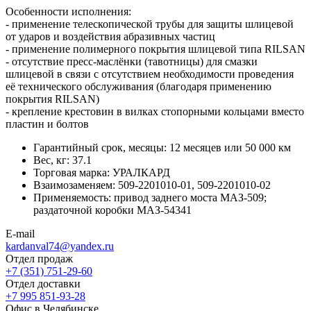
Особенности исполнения:
- применение телескопической трубы для защиты шлицевой
от ударов и воздействия абразивных частиц
- применение полимерного покрытия шлицевой типа RILSAN
- отсутствие пресс-маслёнки (тавотницы) для смазки
шлицевой в связи с отсутствием необходимости проведения
её технического обслуживания (благодаря применению
покрытия RILSAN)
- крепление крестовин в вилках стопорными кольцами вместо
пластин и болтов
Гарантийный срок, месяцы:
12 месяцев или 50 000 км
Вес, кг:
37.1
Торговая марка:
УРАЛКАРД
Взаимозаменяем:
509-2201010-01, 509-2201010-02
Применяемость:
привод заднего моста МАЗ-509;
раздаточной коробки МАЗ-54341
E-mail
kardanval74@yandex.ru
Отдел продаж
+7 (351) 751-29-60
Отдел доставки
+7 995 851-93-28
Офис в Челябинске