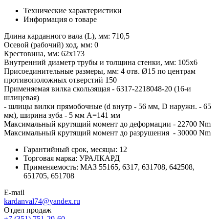
Технические характеристики
Информация о товаре
Длина карданного вала (L), мм: 710,5
Осевой (рабочий) ход, мм: 0
Крестовина, мм: 62х173
Внутренний диаметр трубы и толщина стенки, мм: 105х6
Присоединительные размеры, мм: 4 отв. Ø15 по центрам
противоположных отверстий 150
Применяемая вилка скользящая - 6317-2218048-20 (16-и
шлицевая)
- шлицы вилки прямобочные (d внутр - 56 мм, D наружн. - 65
мм), ширина зуба - 5 мм А=141 мм
Максимальный крутящий момент до деформации - 22700 Nm
Максимальный крутящий момент до разрушения - 30000 Nm
Гарантийный срок, месяцы:
12
Торговая марка:
УРАЛКАРД
Применяемость:
МАЗ 55165, 6317, 631708, 642508,
651705, 651708
E-mail
kardanval74@yandex.ru
Отдел продаж
+7 (351) 751-29-60