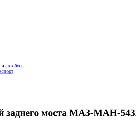
 и автобусы
нспорт
й заднего моста МАЗ-МАН-54326