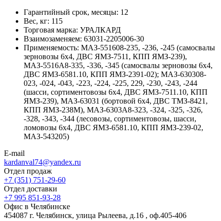
Гарантийный срок, месяцы:
12
Вес, кг:
115
Торговая марка:
УРАЛКАРД
Взаимозаменяем:
63031-2205006-30
Применяемость:
МАЗ-551608-235, -236, -245 (самосвалы
зерновозы 6х4, ДВС ЯМЗ-7511, КПП ЯМЗ-239),
МАЗ-5516А8-335, -336, -345 (самосвалы зерновозы 6х4,
ДВС ЯМЗ-6581.10, КПП ЯМЗ-2391-02); МАЗ-630308-
023, -024, -043, -223, -224, -225, 229, -230, -243, -244
(шасси, сортиментовозы 6х4, ДВС ЯМЗ-7511.10, КПП
ЯМЗ-239), МАЗ-63031 (бортовой 6х4, ДВС ТМЗ-8421,
КПП ЯМЗ-238М), МАЗ-6303А8-323, -324, -325, -326,
-328, -343, -344 (лесовозы, сортиментовозы, шасси,
ломовозы 6х4, ДВС ЯМЗ-6581.10, КПП ЯМЗ-239-02,
МАЗ-543205)
E-mail
kardanval74@yandex.ru
Отдел продаж
+7 (351) 751-29-60
Отдел доставки
+7 995 851-93-28
Офис в Челябинске
454087 г. Челябинск, улица Рылеева, д.16 , оф.405-406