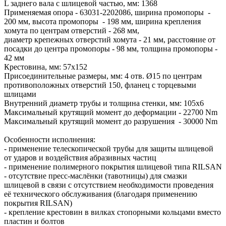
L заднего вала с шлицевой частью, мм: 1368
Применяемая опора - 63031-2202086, ширина промопоры -
200 мм, высота промопоры - 198 мм, ширина крепления
хомута по центрам отверстий - 268 мм,
диаметр крепежных отверстий хомута - 21 мм, расстояние от
посадки до центра промопоры - 98 мм, толщина промопоры -
42 мм
Крестовина, мм: 57х152
Присоединительные размеры, мм: 4 отв. Ø15 по центрам
противоположных отверстий 150, фланец с торцевыми
шлицами
Внутренний диаметр трубы и толщина стенки, мм: 105х6
Максимальный крутящий момент до деформации - 22700 Nm
Максимальный крутящий момент до разрушения - 30000 Nm
Особенности исполнения:
- применение телескопической трубы для защиты шлицевой
от ударов и воздействия абразивных частиц
- применение полимерного покрытия шлицевой типа RILSAN
- отсутствие пресс-маслёнки (тавотницы) для смазки
шлицевой в связи с отсутствием необходимости проведения
её технического обслуживания (благодаря применению
покрытия RILSAN)
- крепление крестовин в вилках стопорными кольцами вместо
пластин и болтов