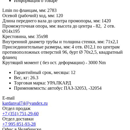
Информация о товаре
Lmin по фланцам, мм: 2783
Осевой (рабочий) ход, мм: 120
Длина переднего вала до центра промопоры, мм: 1420
Промежуточная опора, мм: высота до центра - 82, 2 отв.
Ø14х195
Крестовина, мм: 35х98
Внутренний диаметр трубы и толщина стенки, мм: 71х2,1
Присоединительные размеры, мм: 4 отв. Ø12,1 по центрам
противоположных отверстий 96, бурт Ø 70х2,5, квадратный
фланец
Крутящий момент ( без ост. деформации) - 3000 Nm
Гарантийный срок, месяцы:
12
Вес, кг:
26.3
Торговая марка:
УРАЛКАРД
Применяемость:
автобус ПАЗ-32053, -32054
E-mail
kardanval74@yandex.ru
Отдел продаж
+7 (351) 751-29-60
Отдел доставки
+7 995 851-93-28
Офис в Челябинске