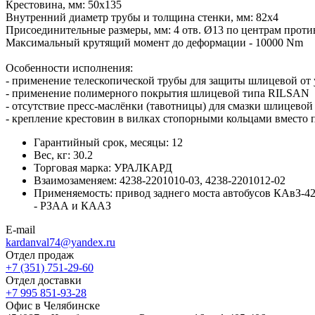
Крестовина, мм: 50х135
Внутренний диаметр трубы и толщина стенки, мм: 82х4
Присоединительные размеры, мм: 4 отв. Ø13 по центрам прот
Максимальный крутящий момент до деформации - 10000 Nm
Особенности исполнения:
- применение телескопической трубы для защиты шлицевой от 
- применение полимерного покрытия шлицевой типа RILSAN
- отсутствие пресс-маслёнки (тавотницы) для смазки шлицево
- крепление крестовин в вилках стопорными кольцами вместо 
Гарантийный срок, месяцы:
12
Вес, кг:
30.2
Торговая марка:
УРАЛКАРД
Взаимозаменяем:
4238-2201010-03, 4238-2201012-02
Применяемость:
привод заднего моста автобусов КАвЗ-4
- РЗАА и КААЗ
E-mail
kardanval74@yandex.ru
Отдел продаж
+7 (351) 751-29-60
Отдел доставки
+7 995 851-93-28
Офис в Челябинске