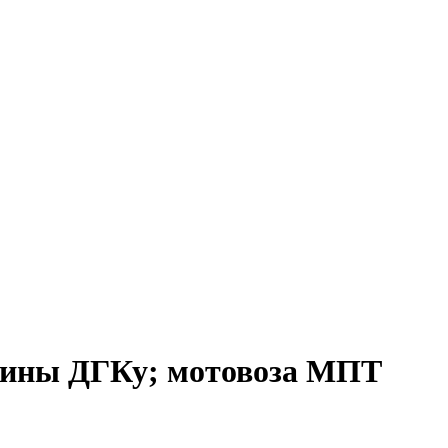
езины ДГКу; мотовоза МПТ