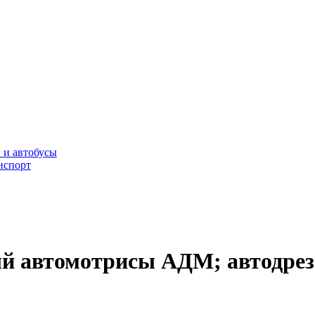
 и автобусы
нспорт
ный автомотрисы АДМ; автодр