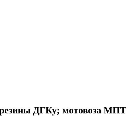
одрезины ДГКу; мотовоза МПТ