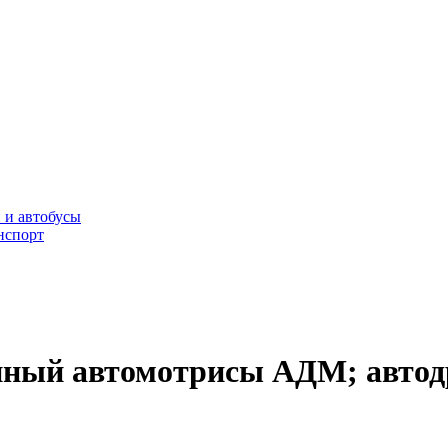
 и автобусы
нспорт
данный автомотрисы АДМ; авт